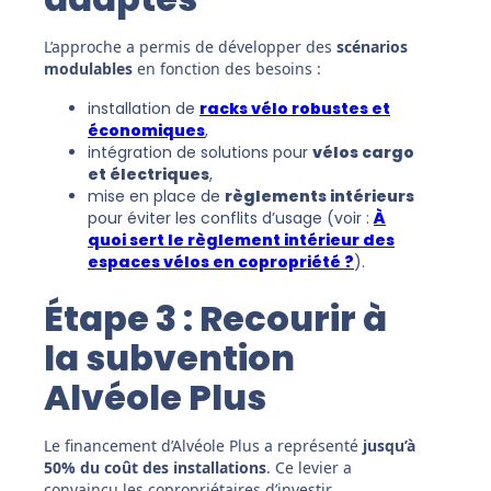
L’approche a permis de développer des
scénarios
modulables
en fonction des besoins :
installation de
racks vélo robustes et
économiques
,
intégration de solutions pour
vélos cargo
et électriques
,
mise en place de
règlements intérieurs
pour éviter les conflits d’usage (voir :
À
quoi sert le règlement intérieur des
espaces vélos en copropriété ?
).
Étape 3 : Recourir à
la subvention
Alvéole Plus
Le financement d’Alvéole Plus a représenté
jusqu’à
50% du coût des installations
. Ce levier a
convaincu les copropriétaires d’investir.