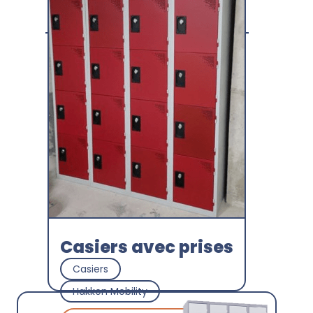
Station "Tout En Un"
Station d'entretien/gonflage
Acorus
Découvrir
Casiers avec prises
Casiers
Hakken Mobility