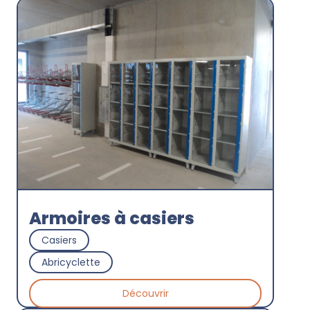
Armoire batterie vélo
électrique
Casiers
Advantice
Découvrir
Armoires à casiers
Casiers
Abricyclette
Découvrir