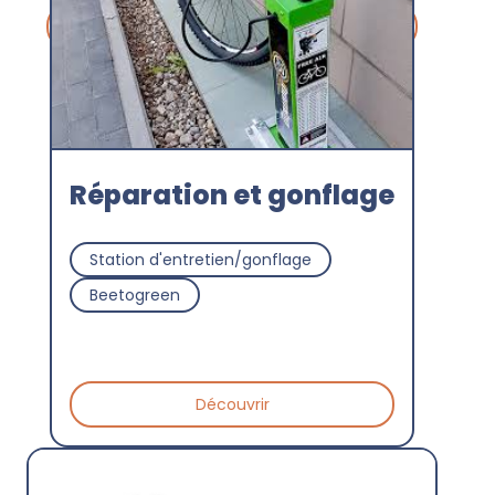
Découvrir
Réparation et gonflage
Station d'entretien/gonflage
Beetogreen
Découvrir