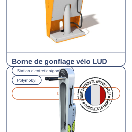
Borne de gonflage vélo LUD
Station d'entretien/gonflage
Polymobyl
Découvrir