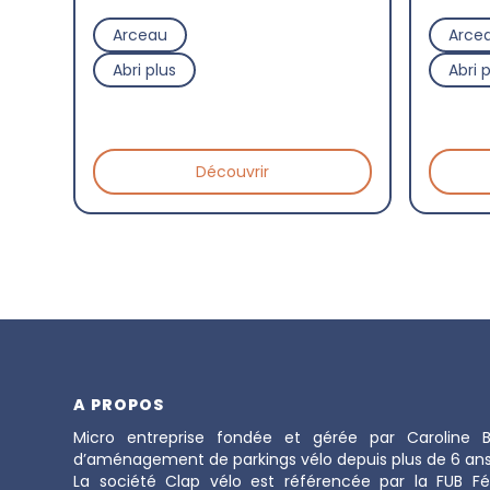
Arceau
Arce
Abri plus
Abri 
Découvrir
A PROPOS
Micro entreprise fondée et gérée par Caroline B
d’aménagement de parkings vélo depuis plus de 6 ans
La société Clap vélo est référencée par la FUB F