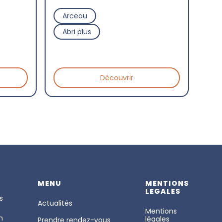
Arceau
Abri plus
Découvrir
MENU
MENTIONS
LEGALES
s
Actualités
Mentions
n
légales
Prendre rendez-vous