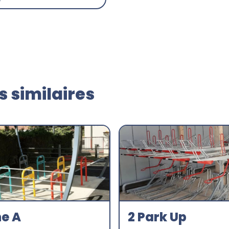
 similaires
e A
2 Park Up