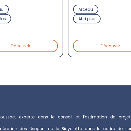
au
Arceau
plus
Abri plus
Découvrir
Découvrir
oussac, experte dans le conseil et l’estimation de projet
.
édération des Usagers de la Bicyclette dans le cadre de so