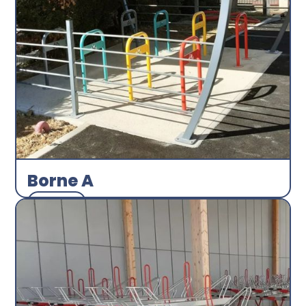
Borne A
Arceau
Abri plus
Découvrir