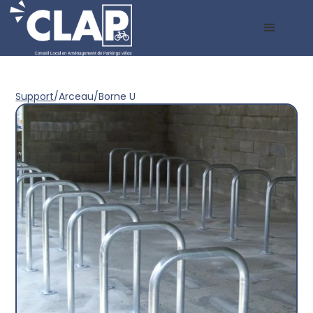
Support
/
Arceau
/
Borne U