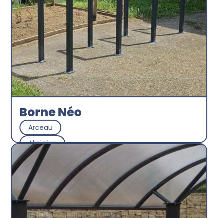
Borne Néo
Arceau
Abri plus
Découvrir