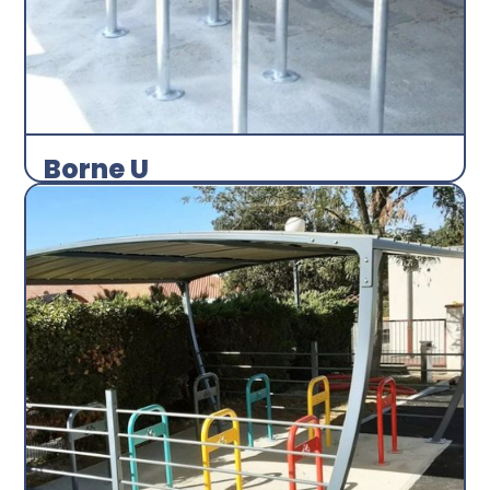
Borne U
Arceau
Abri plus
Découvrir