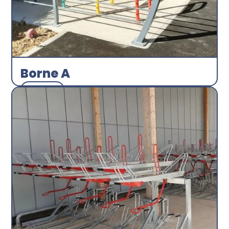
Borne A
Arceau
Abri plus
Découvrir