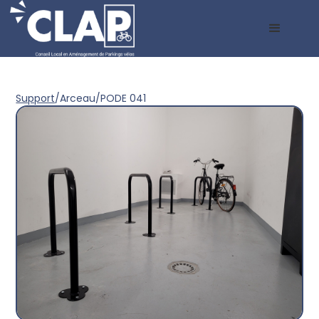
Support
/
Arceau
/
PODE 041