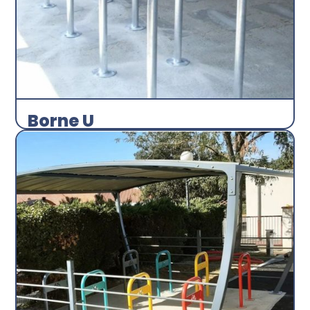
Borne U
Arceau
Abri plus
Découvrir