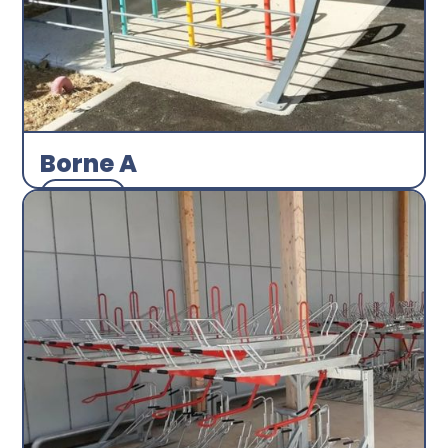
Borne A
Arceau
Abri plus
Découvrir