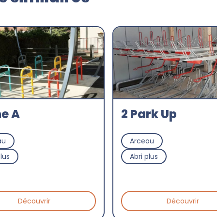
e A
2 Park Up
au
Arceau
plus
Abri plus
Découvrir
Découvrir