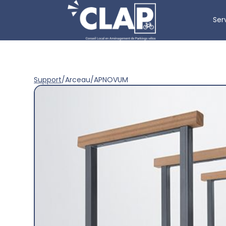
Ser
Support
/
Arceau
/
APNOVUM