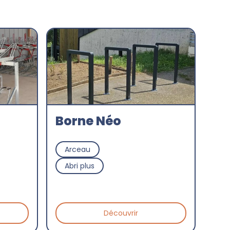
Borne Néo
Arceau
Abri plus
Découvrir