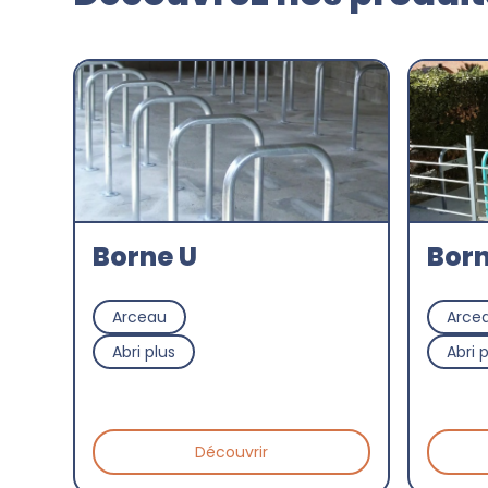
Borne U
Born
Arceau
Arce
Abri plus
Abri 
Découvrir