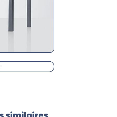
t
 similaires