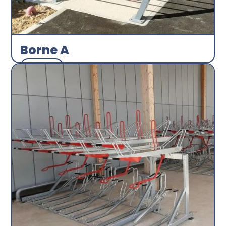
Borne A
Arceau
Abri plus
Découvrir