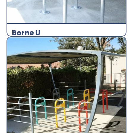
Borne U
Arceau
Abri plus
Découvrir