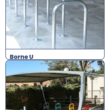
Borne U
Arceau
Abri plus
Découvrir