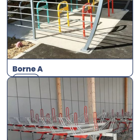
Borne A
Arceau
Abri plus
Découvrir