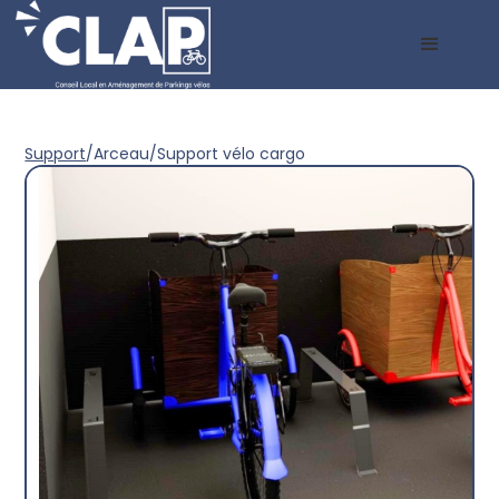
Support
/
Arceau
/
Support vélo cargo