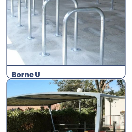
Borne U
Arceau
Abri plus
Découvrir