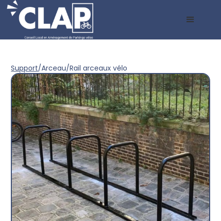
Support
/
Arceau
/
Rail arceaux vélo