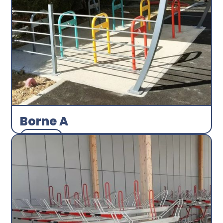
Borne A
Arceau
Abri plus
Découvrir