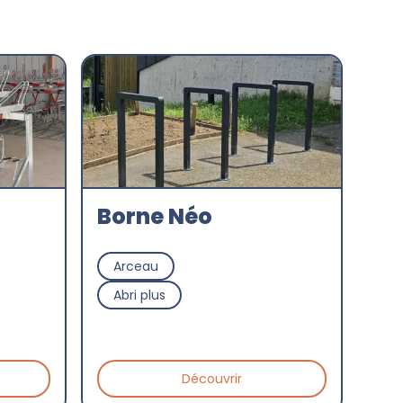
Borne Néo
Arceau
Abri plus
Découvrir