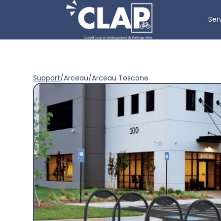
Ser
Support
/
Arceau
/
Arceau Toscane