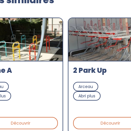
e A
2 Park Up
au
Arceau
plus
Abri plus
Découvrir
Découvrir