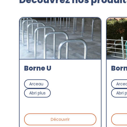
Borne U
Born
Arceau
Arce
Abri plus
Abri 
Découvrir