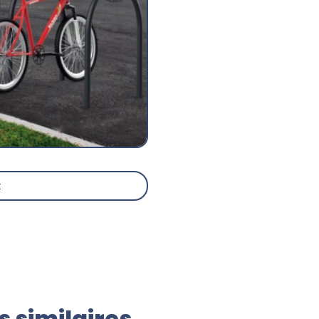
t
 similaires