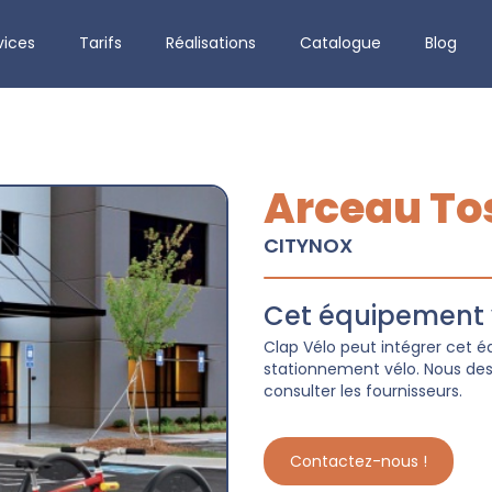
vices
Tarifs
Réalisations
Catalogue
Blog
Arceau To
CITYNOX
Cet équipement v
Clap Vélo peut intégrer cet
stationnement vélo. Nous dess
consulter les fournisseurs.
Contactez-nous !