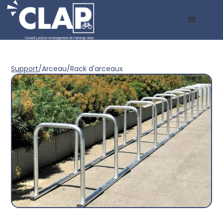
Support
/
Arceau
/
Rack d'arceaux