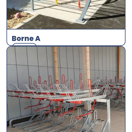
Borne A
Arceau
Abri plus
Découvrir