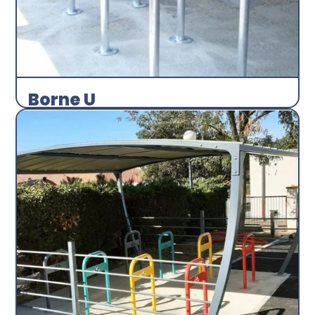
Borne U
Arceau
Abri plus
Découvrir