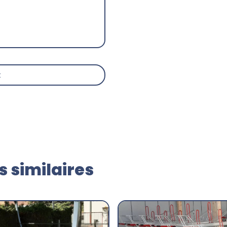
t
 similaires