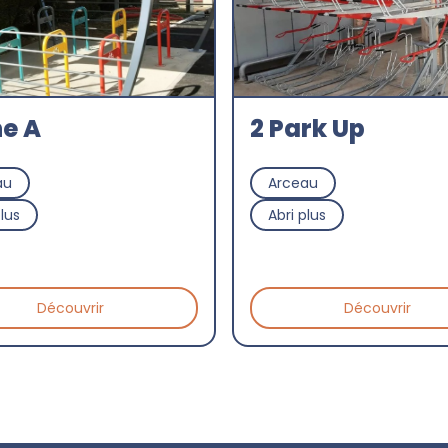
e A
2 Park Up
au
Arceau
plus
Abri plus
Découvrir
Découvrir