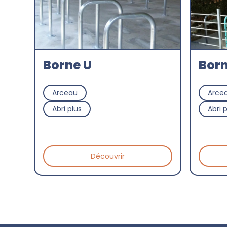
Borne U
Born
Arceau
Arce
Abri plus
Abri 
Découvrir