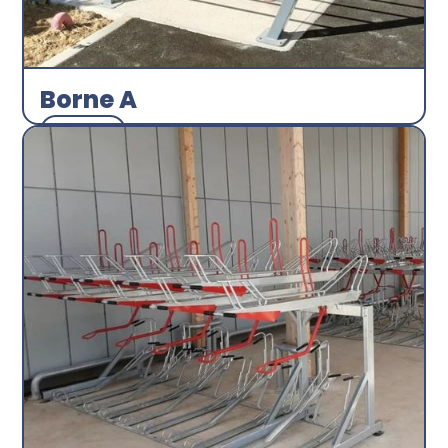
Borne A
Arceau
Abri plus
Découvrir