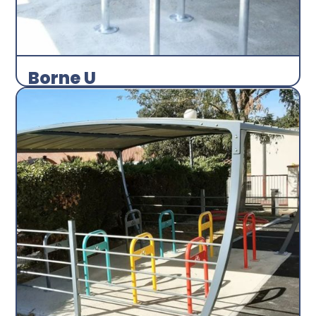
Borne U
Arceau
Abri plus
Découvrir