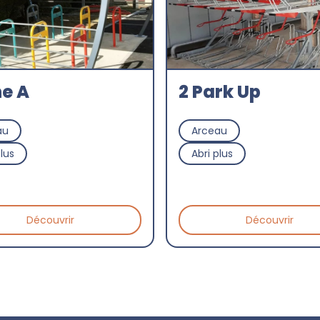
e A
2 Park Up
au
Arceau
plus
Abri plus
Découvrir
Découvrir