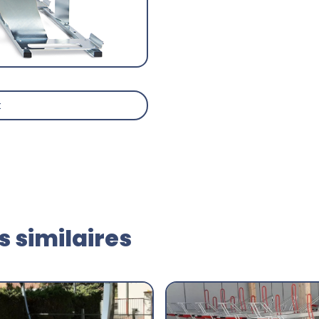
t
 similaires