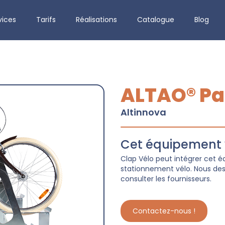
vices
Tarifs
Réalisations
Catalogue
Blog
ALTAO® Pa
Altinnova
Cet équipement v
Clap Vélo peut intégrer cet
stationnement vélo. Nous dess
consulter les fournisseurs.
Contactez-nous !