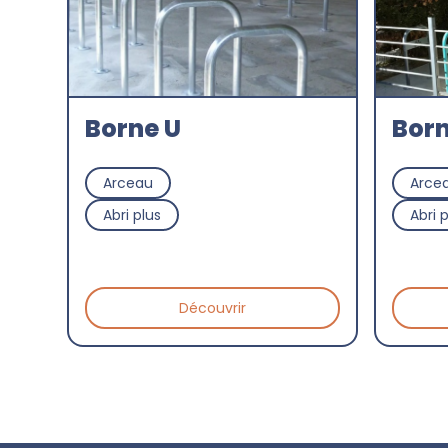
Borne U
Born
Arceau
Arce
Abri plus
Abri 
Découvrir