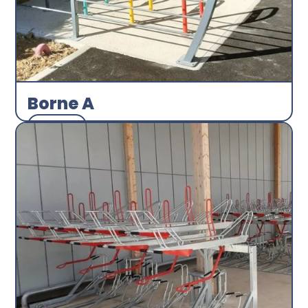
Borne A
Arceau
Abri plus
Découvrir