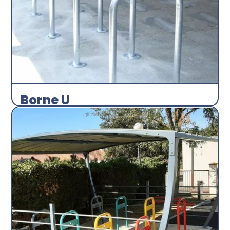
Borne U
Arceau
Abri plus
Découvrir