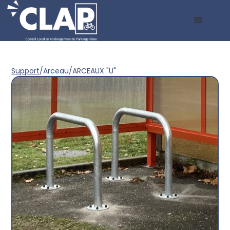
Support
/
Arceau
/
ARCEAUX "U"