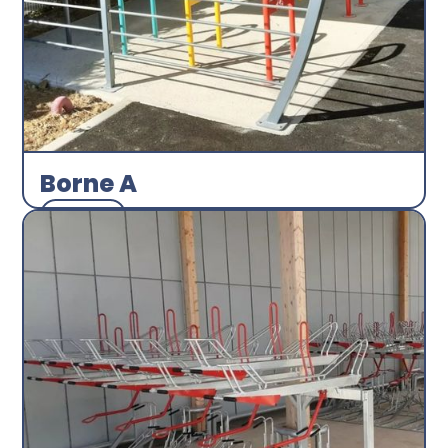
Borne A
Arceau
Abri plus
Découvrir