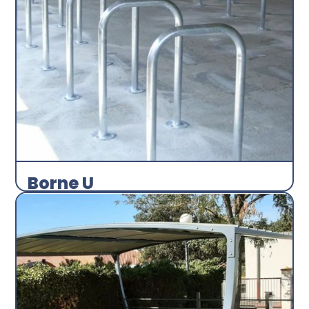
Borne U
Arceau
Abri plus
Découvrir