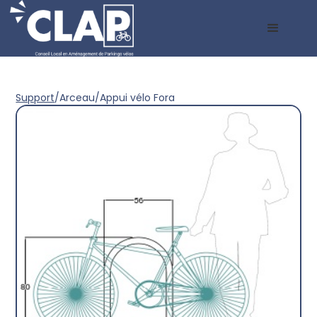
Support
/
Arceau
/
Appui vélo Fora