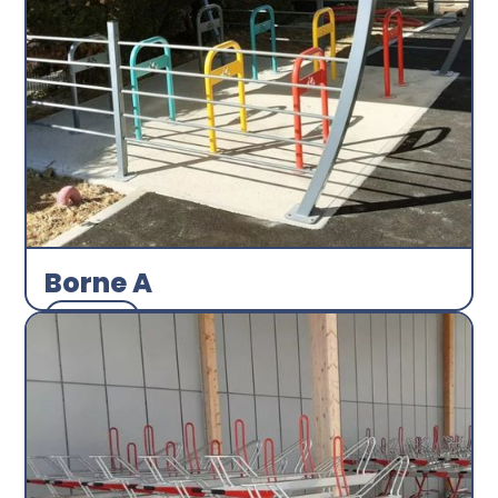
Borne A
Arceau
Abri plus
Découvrir