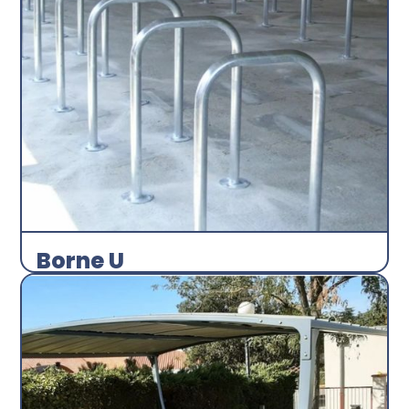
Borne U
Arceau
Abri plus
Découvrir