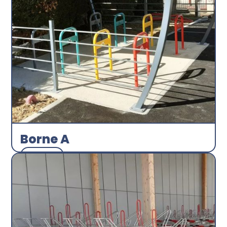
Borne A
Arceau
Abri plus
Découvrir