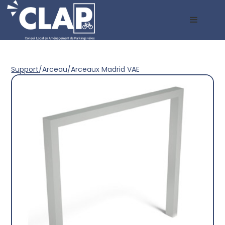
Support
/
Arceau
/
Arceaux Madrid VAE