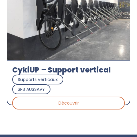
Découvrir
CykiUP – Support vertical
Supports verticaux
SPB AUSSAVY
Découvrir