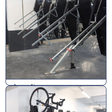
Lève vélo CK
Supports verticaux
Beetogreen