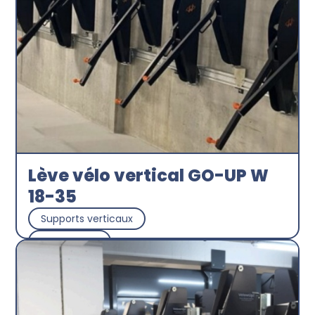
Découvrir
Lève vélo vertical GO-UP W
18-35
Supports verticaux
Beetogreen
Découvrir