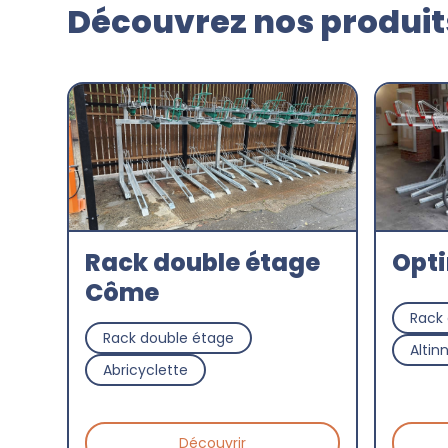
Découvrez nos produits
Rack double étage
Opt
Côme
Rack
Rack double étage
Altin
Abricyclette
Découvrir