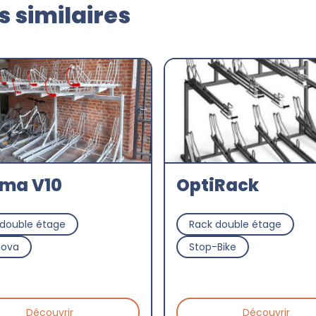
 similaires
ima V10
OptiRack
 double étage
Rack double étage
nova
Stop-Bike
Découvrir
Découvrir