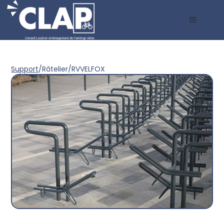
Support
/
Râtelier
/
RVVELFOX