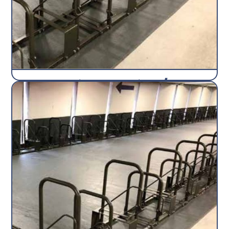
range-vélos Bilatéral / 8
vélos
Râtelier
SEMCO
Découvrir