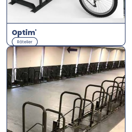
Optim'
Râtelier
La Ruche à Vélos
Découvrir