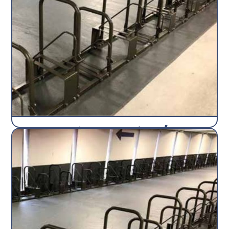
range-vélos Bilatéral / 8
vélos
Râtelier
SEMCO
Découvrir