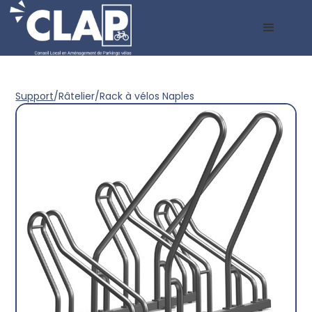
Support
/
Râtelier
/
Rack à vélos Naples