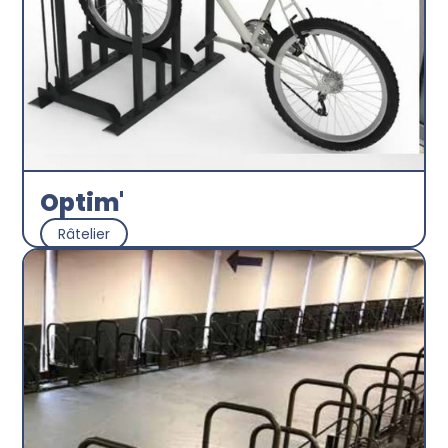
Optim'
Râtelier
La Ruche à Vélos
Découvrir