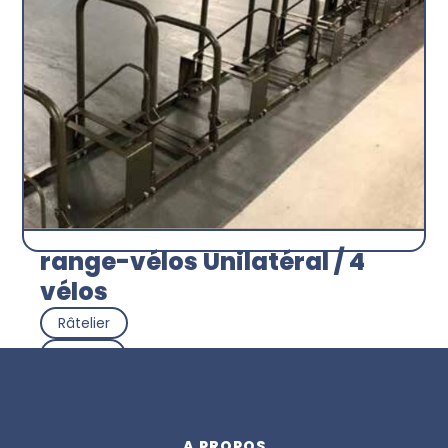
range-vélos Unilatéral / 4
vélos
Râtelier
SEMCO
Découvrir
A PROPOS