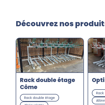
Découvrez nos produits
Rack double étage
Opt
Côme
Rack
Rack double étage
Altin