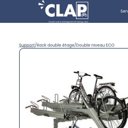
Ser
Support
/
Rack double étage
/
Double niveau ECO