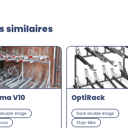
 similaires
ima V10
OptiRack
 double étage
Rack double étage
nova
Stop-Bike