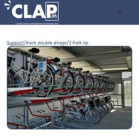
Support
/
Rack double étage
/
2 Park Up