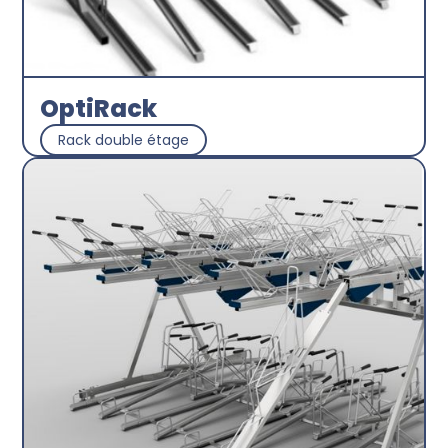
OptiRack
Rack double étage
Stop-Bike
Découvrir