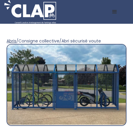
Abris
/
Consigne collective
/
Abri sécurisé voute