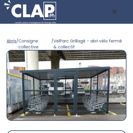
Abris
/
Consigne
/
VelParc Grillagé - abri vélo fermé
collective
& collectif