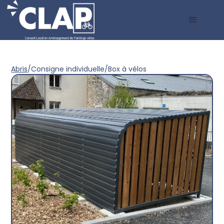
Abris
/
Consigne individuelle
/
Box à vélos