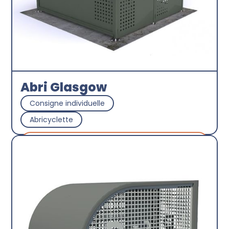
Abri Glasgow
Consigne individuelle
Abricyclette
Découvrir