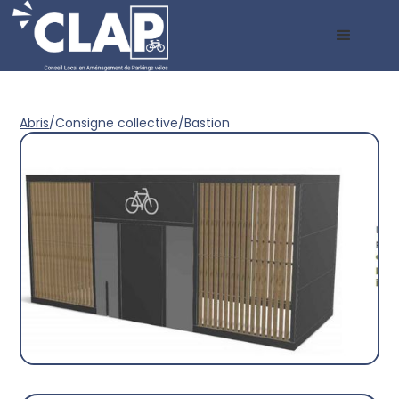
Abris
/
Consigne collective
/
Bastion