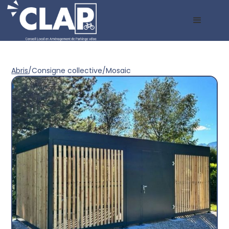
Abris
/
Consigne collective
/
Mosaic