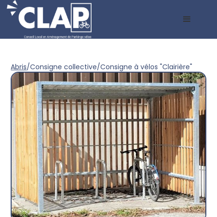
Abris
/
Consigne collective
/
Consigne à vélos "Clairière"