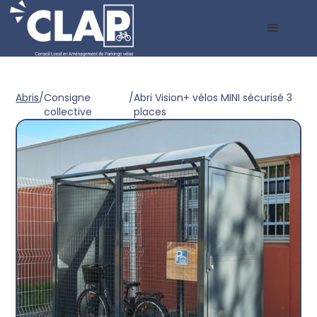
Abris
/
Consigne
/
Abri Vision+ vélos MINI sécurisé 3
collective
places