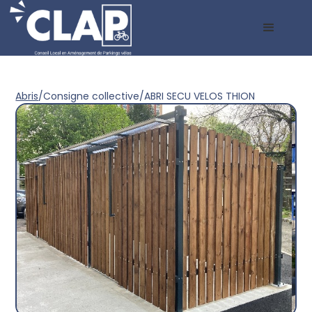
Abris
/
Consigne collective
/
ABRI SECU VELOS THION