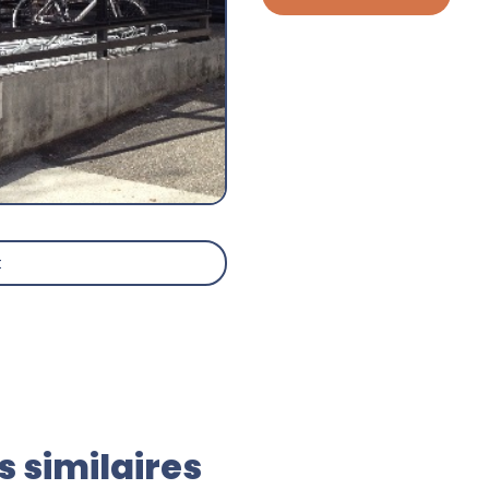
t
 similaires