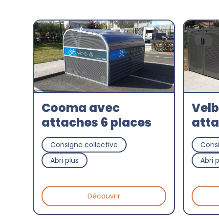
Cooma avec
Velb
attaches 6 places
att
Consigne collective
Consi
Abri plus
Abri 
Découvrir