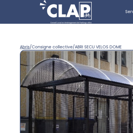
Ser
Abris
/
Consigne collective
/
ABRI SECU VELOS DOME