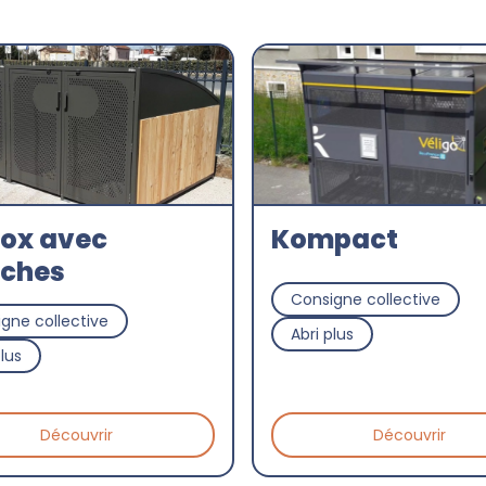
ox avec
Kompact
aches
Consigne collective
gne collective
Abri plus
plus
Découvrir
Découvrir