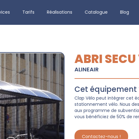
vices
Tarifs
Réalisations
Catalogue
Blog
ABRI SECU
ALINEAIR
Cet équipement v
Clap Vélo peut intégrer cet
stationnement vélo. Nous dessi
aux programme de subvention 
vous bénéficiez de 50% de re
Contactez-nous !