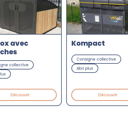
ox avec
Kompact
aches
Consigne collective
gne collective
Abri plus
plus
Découvrir
Découvrir