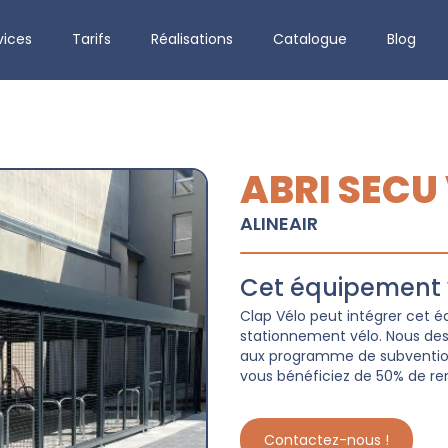
vices
Tarifs
Réalisations
Catalogue
Blog
ABRI SECU
ALINEAIR
Cet équipement v
Clap Vélo peut intégrer cet
stationnement vélo. Nous dessi
aux programme de subvention 
vous bénéficiez de 50% de re
Contactez-nous !