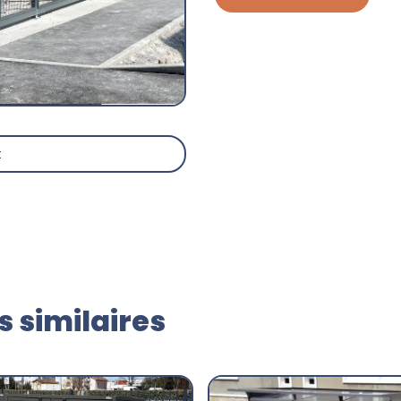
t
 similaires