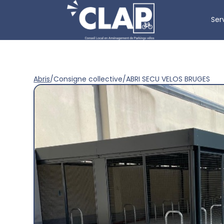
Ser
Abris
/
Consigne collective
/
ABRI SECU VELOS BRUGES