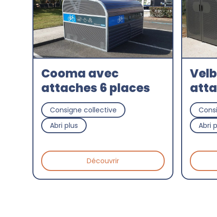
Cooma avec
Velb
attaches 6 places
att
Consigne collective
Consi
Abri plus
Abri 
Découvrir