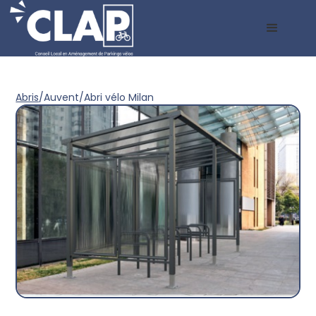
Abris
/
Auvent
/
Abri vélo Milan