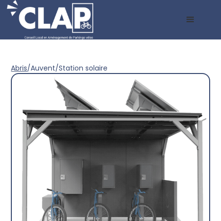
Abris
/
Auvent
/
Station solaire