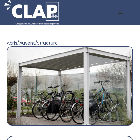
Abris
/
Auvent
/
Structura