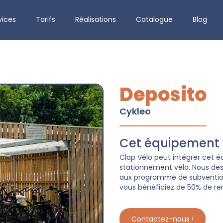
vices
Tarifs
Réalisations
Catalogue
Blog
Deposito
Cykleo
Cet équipement v
Clap Vélo peut intégrer cet
stationnement vélo. Nous dessi
aux programme de subvention 
vous bénéficiez de 50% de re
Contactez-nous !