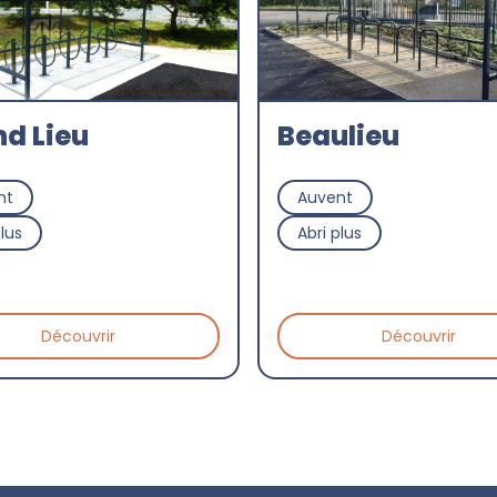
d Lieu
Beaulieu
nt
Auvent
plus
Abri plus
Découvrir
Découvrir