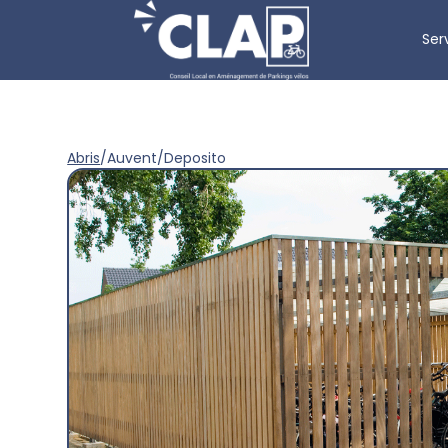
Ser
Abris
/
Auvent
/
Deposito