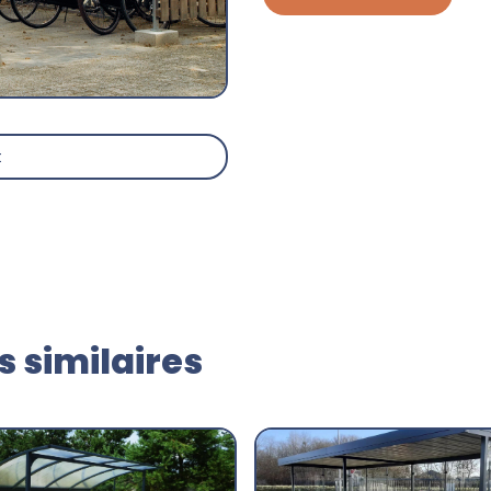
t
 similaires