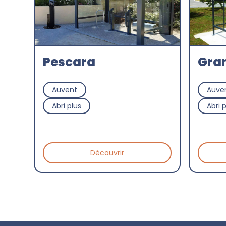
Pescara
Gran
Auvent
Auve
Abri plus
Abri 
Découvrir