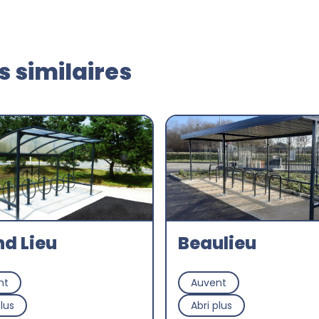
 similaires
d Lieu
Beaulieu
nt
Auvent
plus
Abri plus