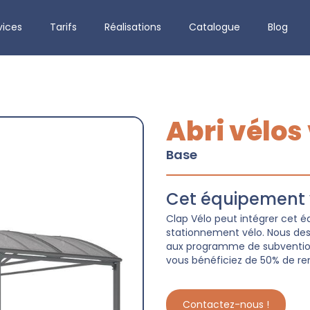
vices
Tarifs
Réalisations
Catalogue
Blog
Abri vélos
Base
Cet équipement v
Clap Vélo peut intégrer cet
stationnement vélo. Nous dessi
aux programme de subvention 
vous bénéficiez de 50% de re
Contactez-nous !