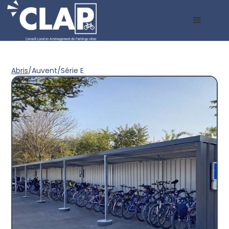
Abris
/
Auvent
/
Série E