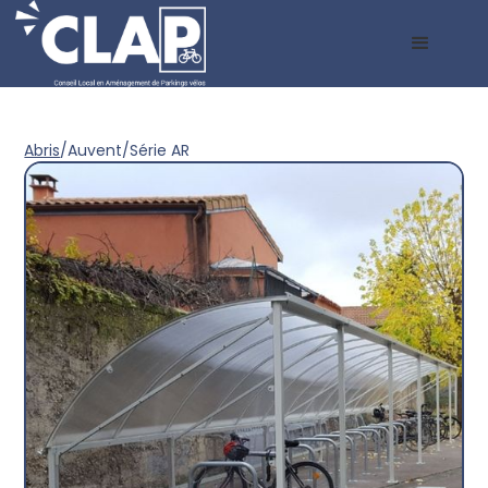
Abris
/
Auvent
/
Série AR