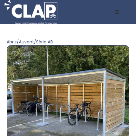
Abris
/
Auvent
/
Série AB