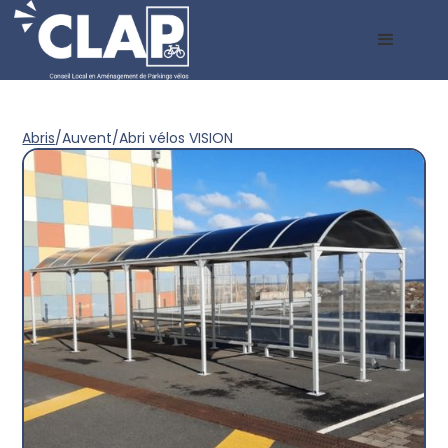
Abris
/
Auvent
/
Abri vélos VISION