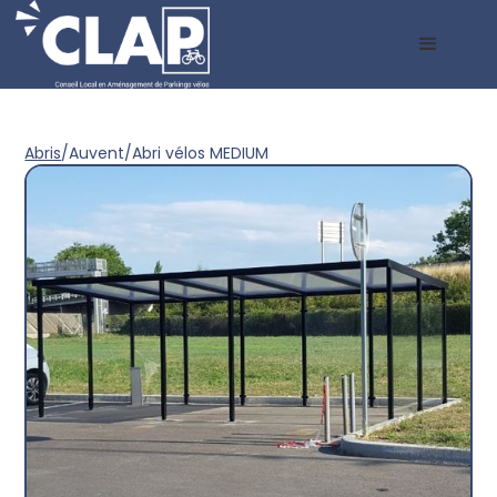
Abris
/
Auvent
/
Abri vélos MEDIUM