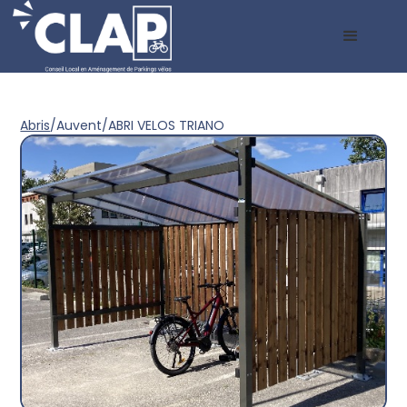
Abris
/
Auvent
/
ABRI VELOS TRIANO