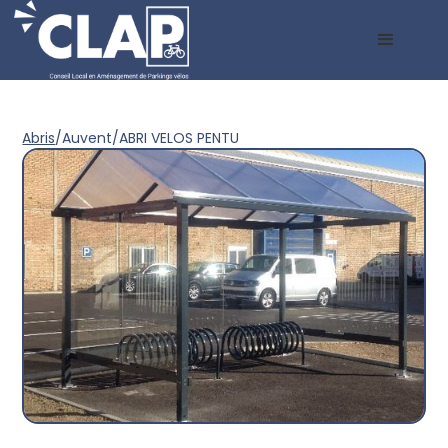
Abris
/
Auvent
/
ABRI VELOS PENTU