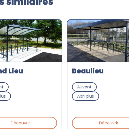
 similaires
d Lieu
Beaulieu
nt
Auvent
plus
Abri plus
Découvrir
Découvrir