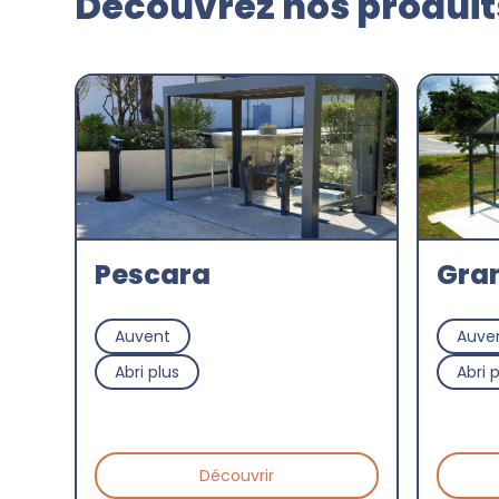
Découvrez nos produits
Pescara
Gran
Auvent
Auve
Abri plus
Abri 
Découvrir