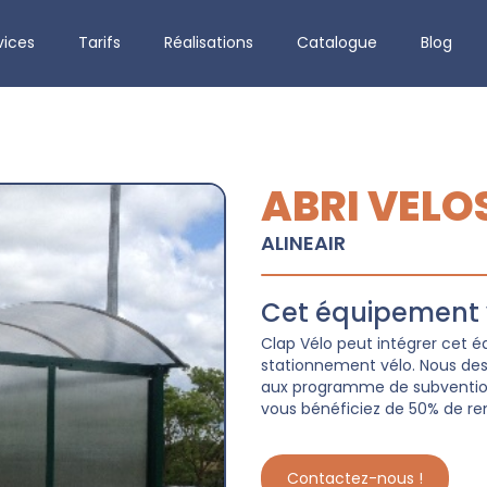
vices
Tarifs
Réalisations
Catalogue
Blog
ABRI VELO
ALINEAIR
Cet équipement v
Clap Vélo peut intégrer cet
stationnement vélo. Nous dessi
aux programme de subvention 
vous bénéficiez de 50% de re
Contactez-nous !