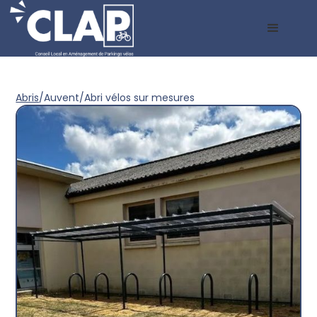
Abris
/
Auvent
/
Abri vélos sur mesures